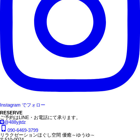
Instagram でフォロー
RESERVE
ご予約はLINE・お電話にて承ります。
@488yjtdz
phone_iphone
090-6469-3799
リラクゼーションほぐし空間 優癒～ゆうゆ～
〒510-0074