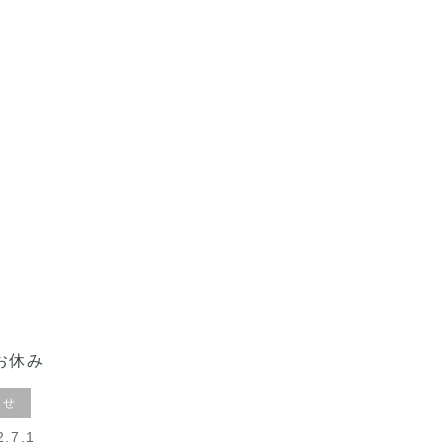
お休み
らせ
2.7.1