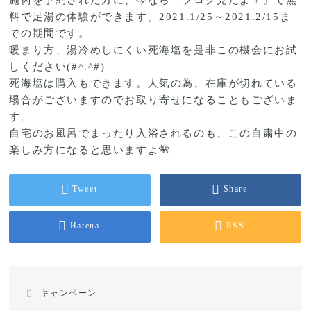
施術を予約された方に、今なら『ブログ見たよ！』で無
料で足湯の体験ができます。2021.1/25～2021.2/15ま
での期間です。
暖まり方、湯冷めしにくい死海塩を是非この機会にお試
しください(#^.^#)
死海塩は購入もできます。人気の為、在庫が切れている
場合がございますのでお取り寄せになることもございま
す。
自宅のお風呂でまったり入浴されるのも、この自粛中の
楽しみ方になると思いますよ🌺
Tweet
Share
Hatena
RSS
キャンペーン