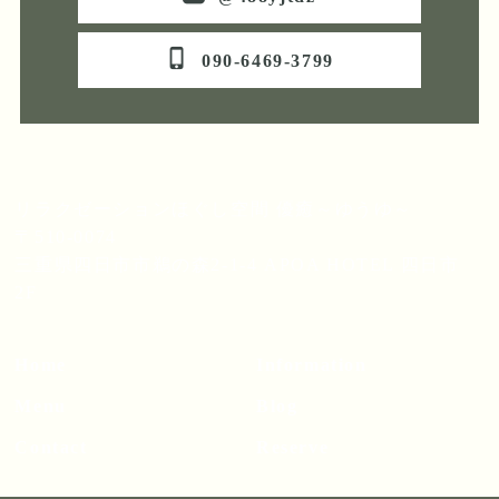
phone_iphone
090-6469-3799
リラクゼーションほぐし空間 優癒～ゆうゆ～
〒510-0074
三重県四日市市鵜の森2-1-4 APOA HOTEL 四日市
2F
Home
Information
Menu
Blog
Contact
Reserve